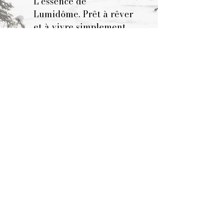
L'essence de
Lumidôme.
Prêt à rêver
et à vivre simplement
pour votre mieux être
assuré.
BIENVENUE
MODÈLES
KITSTARS
COMMANDER
PHOTOS
À PROPOS
Pour promouvoir une vie