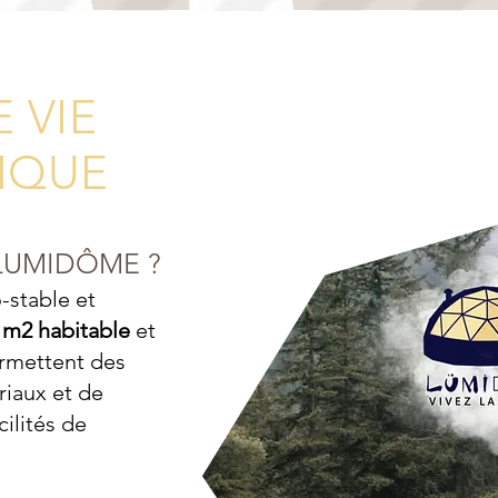
 VIE
IQUE
 LUMIDÔME ?
-stable et
 m2 habitable
et
ermettent des
riaux et de
ilités de