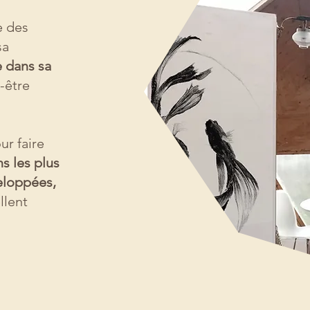
e des
sa
e dans sa
-être
ur faire
s les plus
eloppées,
llent