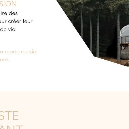
ISION
aire des
ur créer leur
de vie
n mode de vie
ent.
STE