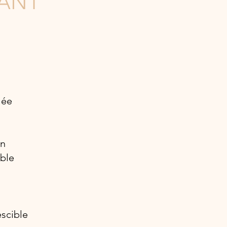
TANT
lée
en
ble
scible