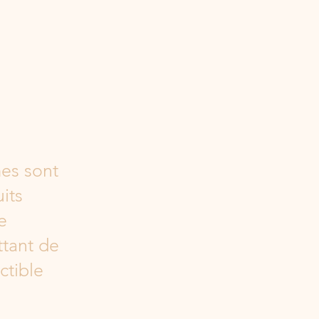
es
sont
its
e
ttant de
ctible