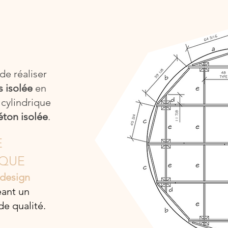
e réaliser
s isolée
en
 cylindrique
éton isolée
.
E
IQUE
 design
ant un
de qualité.