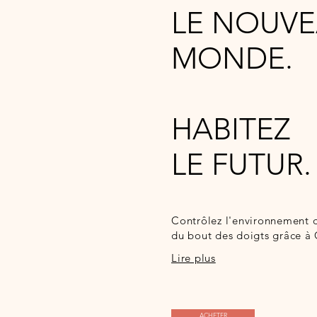
LE NOUV
MONDE.
HABITEZ
LE FUTUR.
Contrôlez l'environnement 
du bout des doigts grâc
Lire plus
ACHETER