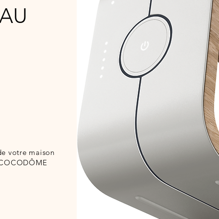
EAU
de votre maison
e à COCODÔME