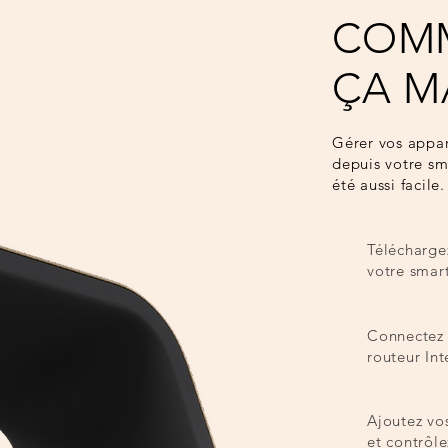
COM
ÇA M
Gérer vos appa
depuis votre sm
été aussi facile.
Téléchargez
votre smar
Connectez 
routeur Int
Ajoutez vo
et contrôl